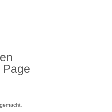
0211 5579112
info@eyeonseo.com
Check
Speed Monthly
Speed Setup

ten
e Page
 gemacht.