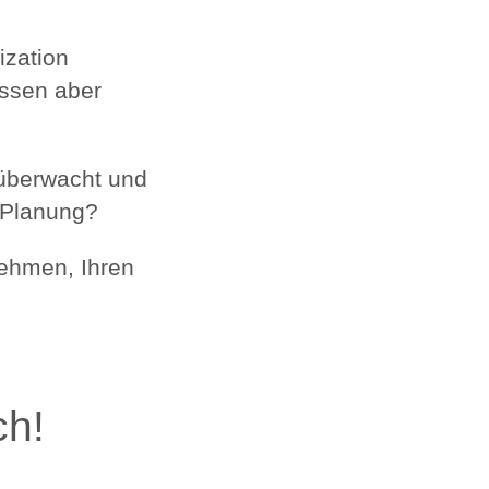
ization
issen aber
 überwacht und
d Planung?
nehmen, Ihren
ch!